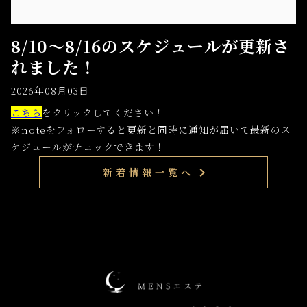
8/10〜8/16のスケジュールが更新さ
れました！
2026年08月03日
こちら
をクリックしてください！
※noteをフォローすると更新と同時に通知が届いて最新のス
ケジュールがチェックできます！
chevron_right
新着情報一覧へ