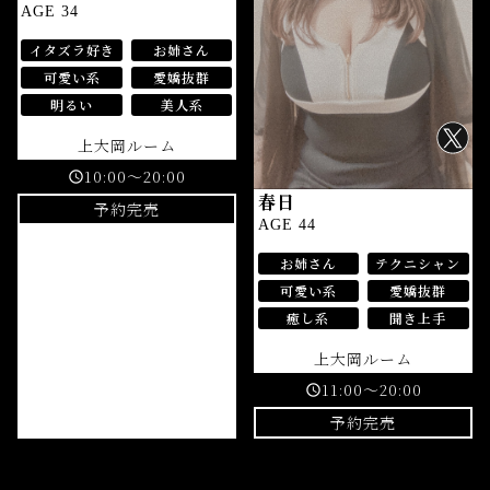
AGE 34
イタズラ好き
お姉さん
可愛い系
愛嬌抜群
明るい
美人系
上大岡ルーム
10:00～20:00
schedule
春日
予約完売
AGE 44
お姉さん
テクニシャン
可愛い系
愛嬌抜群
癒し系
聞き上手
上大岡ルーム
11:00～20:00
schedule
予約完売