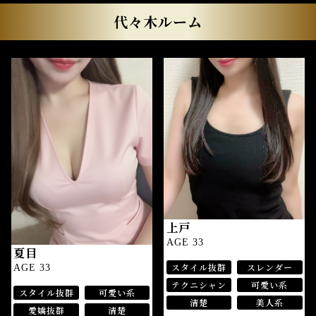
代々木ルーム
上戸
AGE 33
夏目
スタイル抜群
スレンダー
AGE 33
テクニシャン
可愛い系
スタイル抜群
可愛い系
清楚
美人系
愛嬌抜群
清楚