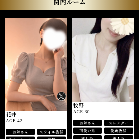
関内ルーム
牧野
AGE 30
花井
AGE 42
お姉さん
スレンダー
可愛い系
愛嬌抜群
お姉さん
スタイル抜群
癒し系
美人系