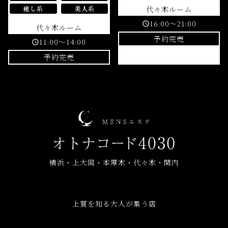
代々木ルーム
癒し系
美人系
16:00～21:00
schedule
代々木ルーム
予約完売
11:00～14:00
schedule
予約完売
横浜・上大岡・本厚木・代々木・関内
上質を知る大人が集う店