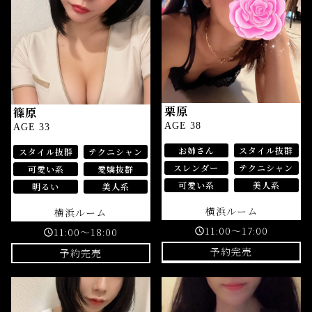
栗原
篠原
AGE 38
AGE 33
お姉さん
スタイル抜群
スタイル抜群
テクニシャン
スレンダー
テクニシャン
可愛い系
愛嬌抜群
可愛い系
美人系
明るい
美人系
横浜ルーム
横浜ルーム
11:00～17:00
11:00～18:00
schedule
schedule
予約完売
予約完売