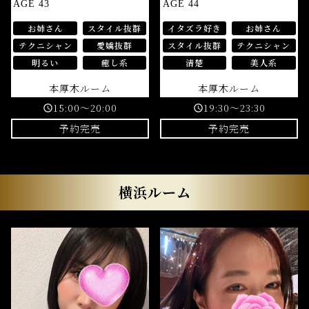
AGE 43
AGE 44
お姉さん
スタイル抜群
イタズラ好き
お姉さん
テクニシャン
愛嬌抜群
スタイル抜群
テクニシャン
明るい
癒し系
清楚
美人系
本厚木ルーム
本厚木ルーム
15:00～20:00
19:30～23:30
schedule
schedule
予約完売
予約完売
横浜ルーム