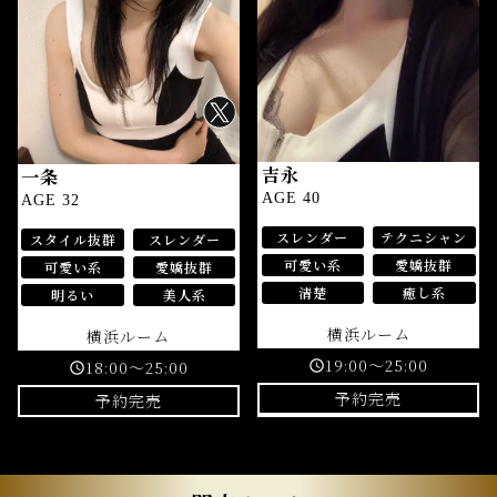
吉永
一条
AGE 40
AGE 32
スレンダー
テクニシャン
スタイル抜群
スレンダー
可愛い系
愛嬌抜群
可愛い系
愛嬌抜群
清楚
癒し系
明るい
美人系
横浜ルーム
横浜ルーム
19:00～25:00
18:00～25:00
schedule
schedule
予約完売
予約完売