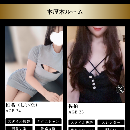
本厚木ルーム
椎名（しいな）
佐伯
AGE 34
AGE 35
スタイル抜群
テクニシャン
スタイル抜群
スレンダー
可愛い系
愛嬌抜群
テクニシャン
明るい