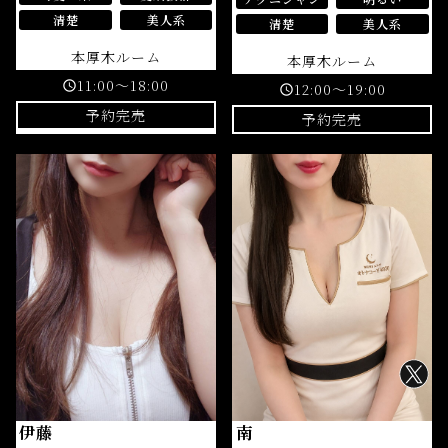
清楚
美人系
清楚
美人系
本厚木ルーム
本厚木ルーム
11:00～18:00
schedule
12:00～19:00
schedule
予約完売
予約完売
伊藤
南