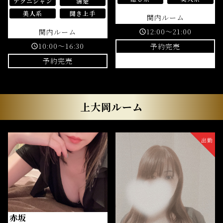
テクニシャン
清楚
美人系
聞き上手
関内ルーム
12:00～21:00
関内ルーム
schedule
10:00～16:30
予約完売
schedule
予約完売
上大岡ルーム
出勤
赤坂