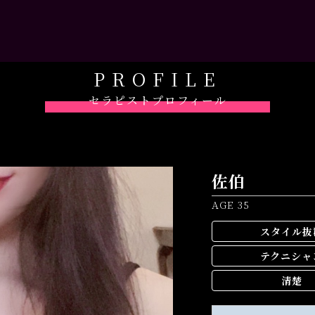
PROFILE
セラピストプロフィール
佐伯
AGE 35
スタイル抜
テクニシャ
清楚