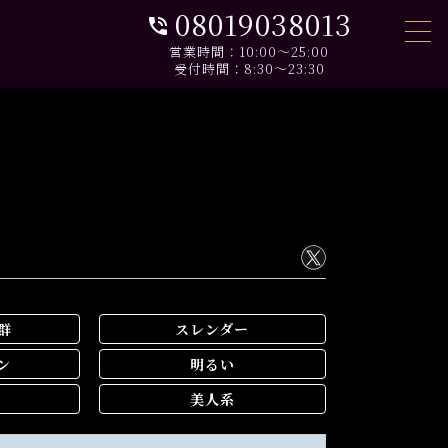
08019038013
phone_in_talk
営業時間：10:00〜25:00
受付時間：8:30〜23:30
群
スレンダー
ン
明るい
美人系